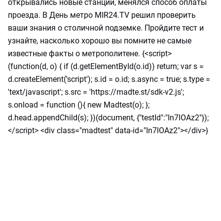
открывались новые станции, менялся способ оплаты
проезда. В День метро MIR24.TV решил проверить
ваши знания о столичной подземке. Пройдите тест и
узнайте, насколько хорошо вы помните не самые
известные факты о метрополитене. {<script>
(function(d, o) { if (d.getElementById(o.id)) return; var s =
d.createElement('script'); s.id = o.id; s.async = true; s.type =
'text/javascript'; s.src = 'https://madte.st/sdk-v2.js';
s.onload = function (){ new Madtest(o); };
d.head.appendChild(s); })(document, {"testId":"In7lOAz2"});
</script> <div class="madtest" data-id="In7lOAz2"></div>}