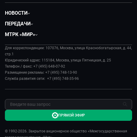
НОВОСТИ
Политика
ПЕРЕДАЧИ
Общество
Вместе
МТРК «МИР»
Экономика
Вместе выгодно
О нас
Происшествия
Евразия. Культурно
Для корреспонденции: 107076, Москва, улица Краснобогатырская, д. 44,
История
Культура
стр.1
Евразия. Регионы
Руководство
Юридический адрес: 115184, Москва, улица Пятницкая, д. 25
Наши иностранцы
Телефон / факс: +7 (495) 648-07-92
Новости
Размещение рекламы: +7 (495) 748-13-90
Пять причин поехать в...
Пресса о нас
Служба развития сети: +7 (495) 748-35-96
Сделано в Содружестве
Карьера
Я – волонтер
Реклама
Обратная связь
ПРЯМОЙ ЭФИР
© 1992-2026. Закрытое акционерное общество «Межгосударственная