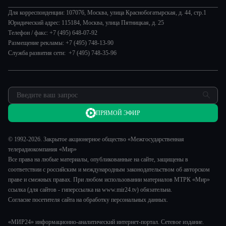
О нас
Происшествия
Евразия. Культурно
Для корреспонденции: 107076, Москва, улица Краснобогатырская, д. 44, стр.1
История
Культура
Юридический адрес: 115184, Москва, улица Пятницкая, д. 25
Евразия. Регионы
Руководство
Телефон / факс: +7 (495) 648-07-92
Наши иностранцы
Размещение рекламы: +7 (495) 748-13-90
Новости
Служба развития сети: +7 (495) 748-35-96
Пять причин поехать в...
Пресса о нас
Сделано в Содружестве
Карьера
Я – волонтер
Реклама
Обратная связь
ПРЯМОЙ ЭФИР
© 1992-2026. Закрытое акционерное общество «Межгосударственная
телерадиокомпания «Мир»
Все права на любые материалы, опубликованные на сайте, защищены в
соответствии с российским и международным законодательством об авторском
праве и смежных правах. При любом использовании материалов МТРК «Мир»
ссылка (для сайтов - гиперссылка на www.mir24.tv) обязательна.
Согласие посетителя сайта на обработку персональных данных.
«МИР24» информационно-аналитический интернет-портал. Сетевое издание.