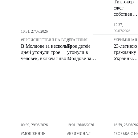
Тиктокер
возвращен
сжег
домой
собственн
Mercedes
12:37,
ради
09/07/2026
10:31, 27/07/2026
просмотро
#
ПРОИСШЕСТВИЯ НА ВОДЕ
#
ТРАГЕДИЯ
#
КРИМИНАЛ
В Молдове за несколько
Трое детей
23-летнюю
дней утонули трое
утонули в
гражданку
человек, включая двоих
Молдове за
Украины
детей
последние
осудили на
сутки: ГИЧС
лет за
призывает к
телефонно
осторожности
мошенниче
09:39, 29/06/2026
19:01, 26/06/2026
16:59, 25/06/20
#
МОШЕННИКИ
#
КРИМИНАЛ
#
БОРЬБА С 