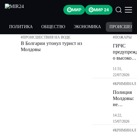
МИР
МИР 24
ПОЛИТИКА
ОБЩЕСТВО
ЭКОНОМИКА
ПРОИСШЕСТ
#
ПРОИСШЕСТВИЯ НА ВОДЕ
#
ПОЖАРЫ
В Болгарии утонул турист из
ГИЧС
Молдовы
предупреж
о высокой
угрозе
11:51,
природных
22/07/2026
пожаров
#
КРИМИНАЛ
Полиция
Молдовы:
не
публикуйт
14:22,
фото из
15/07/2026
отпуска в
соцсетях
#
КРИМИНАЛ
до