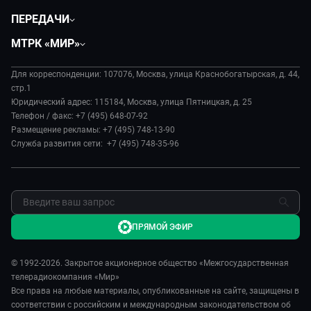
Политика
ПЕРЕДАЧИ
Общество
Вместе
МТРК «МИР»
Экономика
Вместе выгодно
О нас
Происшествия
Евразия. Культурно
Для корреспонденции: 107076, Москва, улица Краснобогатырская, д. 44,
История
Культура
стр.1
Евразия. Регионы
Руководство
Юридический адрес: 115184, Москва, улица Пятницкая, д. 25
Наши иностранцы
Телефон / факс: +7 (495) 648-07-92
Новости
Размещение рекламы: +7 (495) 748-13-90
Пять причин поехать в...
Пресса о нас
Служба развития сети: +7 (495) 748-35-96
Сделано в Содружестве
Карьера
Я – волонтер
Реклама
Обратная связь
ПРЯМОЙ ЭФИР
© 1992-2026. Закрытое акционерное общество «Межгосударственная
телерадиокомпания «Мир»
Все права на любые материалы, опубликованные на сайте, защищены в
соответствии с российским и международным законодательством об