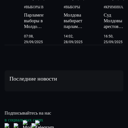
#
ВЫБОРЫ В МОЛДОВЕ
#
ВЫБОРЫ
#
КРИМИНАЛ
Парламентские
Молдова
Суд
выборы в
выбирает
Молдовы
Молдове:
парламент.
арестовал
оппозиция
Как
Владимира
07:08,
14:02,
16:50,
опередила
проходит
Плахотнюк
29/09/2025
28/09/2025
25/09/2025
правящую
голосование
на 30
партию,
на
суток
набрав
избирательных
49,5%
участках
голосов
в России?
Последние новости
Подписывайтесь на нас
в социальных сетях