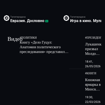
Кино
04:50
Свадьба
Телепередача
Телепередача
Евразия. Дословно
Игра в кино. Муль
16+
Мультфильм
05:50
Мультфильмы
Видео
#
ПОЛИТИКИ
#
ПРЕЗИДЕНТ 
Кино
06:50
Книгу «Дело Гуцул:
Максимка
Лукашенко
Анатомия политического
призвал
преследования» представили
Молдову
Путешествия
08:15
в Москве
«не
Диктор делает
18:41,
резать
26/05/2026
пуповину»
и не
#
КНИГИ
терять
Книжная
прежних
ярмарка в
партнеров
Минске:
представит
19:30,
Армении
22/03/2026
и