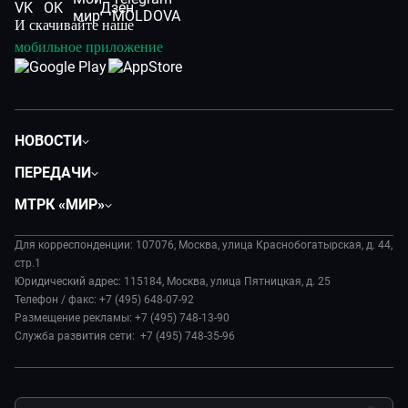
И скачивайте наше
мобильное приложение
НОВОСТИ
Политика
ПЕРЕДАЧИ
Общество
Вместе
МТРК «МИР»
Экономика
Вместе выгодно
О нас
Происшествия
Евразия. Культурно
Для корреспонденции: 107076, Москва, улица Краснобогатырская, д. 44,
История
Культура
стр.1
Евразия. Регионы
Руководство
Юридический адрес: 115184, Москва, улица Пятницкая, д. 25
Наши иностранцы
Телефон / факс: +7 (495) 648-07-92
Новости
Размещение рекламы: +7 (495) 748-13-90
Пять причин поехать в...
Пресса о нас
Служба развития сети: +7 (495) 748-35-96
Сделано в Содружестве
Карьера
Я – волонтер
Реклама
Обратная связь