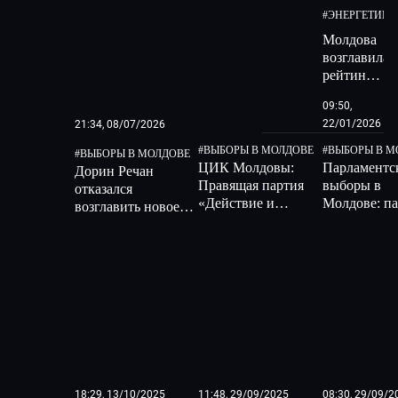
Молдовы
#
ЭНЕРГЕТИКА
удивили
Молдова
гостей
возглавила
музыкально
рейтинг
программой
самых
09:50,
дорогих
22/01/2026
21:34, 08/07/2026
стран
Европы
#
ВЫБОРЫ В МОЛДОВЕ
#
ВЫБОРЫ В М
#
ВЫБОРЫ В МОЛДОВЕ
по
ЦИК Молдовы:
Парламентс
Дорин Речан
электроэне
Правящая партия
выборы в
отказался
«Действие и
Молдове: п
возглавить новое
солидарность»
власти одер
правительство
одержала победу
победу и по
Молдовы и хочет
на выборах в
53 мандата
уйти из политики
парламент
18:29, 13/10/2025
11:48, 29/09/2025
08:30, 29/09/2