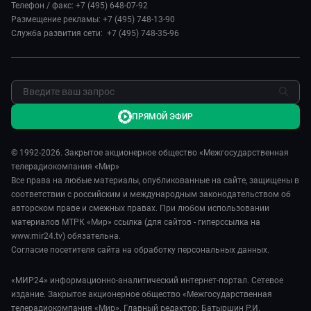
Наши иностранцы
Телефон / факс: +7 (495) 648-07-92
Новости
Размещение рекламы: +7 (495) 748-13-90
Пять причин поехать в...
Пресса о нас
Служба развития сети: +7 (495) 748-35-96
Сделано в Содружестве
Карьера
Я – волонтер
Реклама
Обратная связь
ПРЯМОЙ ЭФИР
© 1992-2026. Закрытое акционерное общество «Межгосударственная
телерадиокомпания «Мир»
Все права на любые материалы, опубликованные на сайте, защищены в
соответствии с российским и международным законодательством об
авторском праве и смежных правах. При любом использовании
материалов МТРК «Мир» ссылка (для сайтов - гиперссылка на
www.mir24.tv) обязательна.
Согласие посетителя сайта на обработку персональных данных.
«МИР24» информационно-аналитический интернет-портал. Сетевое
издание. Закрытое акционерное общество «Межгосударственная
телерадиокомпания «Мир». Главный редактор: Батыршин Р.И.