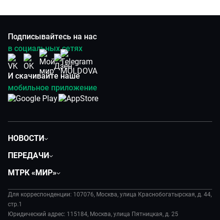
Подписывайтесь на нас
в социальных сетях
И скачивайте наше
мобильное приложение
НОВОСТИ
Политика
ПЕРЕДАЧИ
Общество
Вместе
МТРК «МИР»
Экономика
Вместе выгодно
О нас
Происшествия
Евразия. Культурно
Для корреспонденции: 107076, Москва, улица Краснобогатырская, д. 44,
История
Культура
стр.1
Евразия. Регионы
Руководство
Юридический адрес: 115184, Москва, улица Пятницкая, д. 25