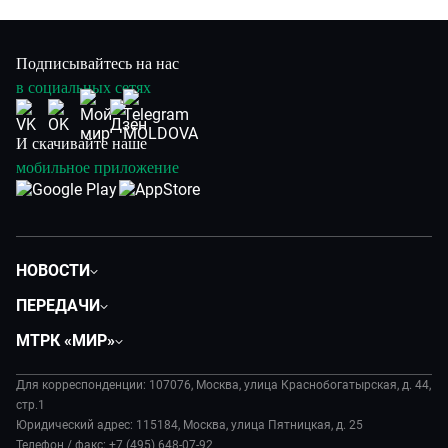
Подписывайтесь на нас
в социальных сетях
И скачивайте наше
мобильное приложение
НОВОСТИ
Политика
ПЕРЕДАЧИ
Общество
Вместе
МТРК «МИР»
Экономика
Вместе выгодно
О нас
Происшествия
Евразия. Культурно
Для корреспонденции: 107076, Москва, улица Краснобогатырская, д. 44,
История
Культура
стр.1
Евразия. Регионы
Руководство
Юридический адрес: 115184, Москва, улица Пятницкая, д. 25
Наши иностранцы
Телефон / факс: +7 (495) 648-07-92