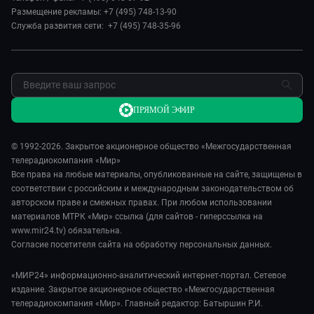
Новости
Размещение рекламы: +7 (495) 748-13-90
Пять причин поехать в...
Пресса о нас
Служба развития сети: +7 (495) 748-35-96
Сделано в Содружестве
Карьера
Я – волонтер
Реклама
Обратная связь
ПРЯМОЙ ЭФИР
© 1992-2026. Закрытое акционерное общество «Межгосударственная
телерадиокомпания «Мир»
Все права на любые материалы, опубликованные на сайте, защищены в
соответствии с российским и международным законодательством об
авторском праве и смежных правах. При любом использовании
материалов МТРК «Мир» ссылка (для сайтов - гиперссылка на
www.mir24.tv) обязательна.
Согласие посетителя сайта на обработку персональных данных.
«МИР24» информационно-аналитический интернет-портал. Сетевое
издание. Закрытое акционерное общество «Межгосударственная
телерадиокомпания «Мир». Главный редактор: Батыршин Р.И.