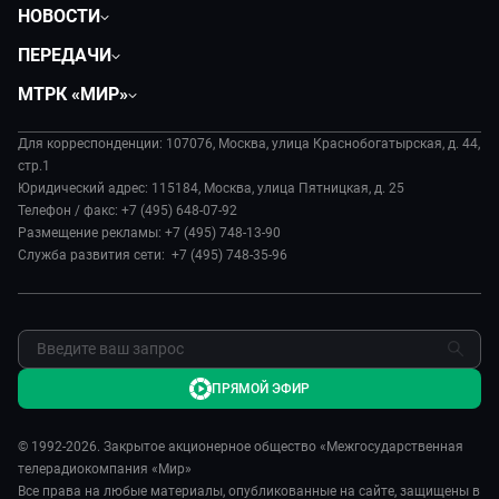
НОВОСТИ
Политика
ПЕРЕДАЧИ
Общество
Вместе
МТРК «МИР»
Экономика
Вместе выгодно
О нас
Происшествия
Евразия. Культурно
Для корреспонденции: 107076, Москва, улица Краснобогатырская, д. 44,
История
Культура
стр.1
Евразия. Регионы
Руководство
Юридический адрес: 115184, Москва, улица Пятницкая, д. 25
Наши иностранцы
Телефон / факс: +7 (495) 648-07-92
Новости
Размещение рекламы: +7 (495) 748-13-90
Пять причин поехать в...
Пресса о нас
Служба развития сети: +7 (495) 748-35-96
Сделано в Содружестве
Карьера
Я – волонтер
Реклама
Обратная связь
ПРЯМОЙ ЭФИР
© 1992-2026. Закрытое акционерное общество «Межгосударственная
телерадиокомпания «Мир»
Все права на любые материалы, опубликованные на сайте, защищены в