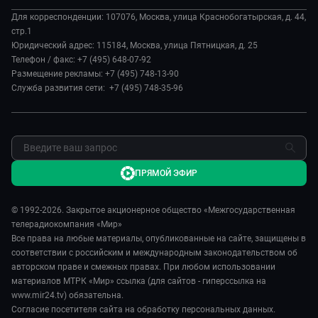
О нас
Происшествия
Евразия. Культурно
Для корреспонденции: 107076, Москва, улица Краснобогатырская, д. 44,
История
Культура
стр.1
Евразия. Регионы
Руководство
Юридический адрес: 115184, Москва, улица Пятницкая, д. 25
Наши иностранцы
Телефон / факс: +7 (495) 648-07-92
Новости
Размещение рекламы: +7 (495) 748-13-90
Пять причин поехать в...
Пресса о нас
Служба развития сети: +7 (495) 748-35-96
Сделано в Содружестве
Карьера
Я – волонтер
Реклама
Обратная связь
ПРЯМОЙ ЭФИР
© 1992-2026. Закрытое акционерное общество «Межгосударственная
телерадиокомпания «Мир»
Все права на любые материалы, опубликованные на сайте, защищены в
соответствии с российским и международным законодательством об
авторском праве и смежных правах. При любом использовании
материалов МТРК «Мир» ссылка (для сайтов - гиперссылка на
www.mir24.tv) обязательна.
Согласие посетителя сайта на обработку персональных данных.