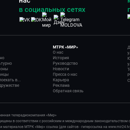
нас
в социальных сетях
МТРК «МИР»
Д
О нас
у
но
История
Ю
ьтурно
Руководство
у
ионы
Новости
Т
анцы
Пресса о нас
Р
оехать в...
Карьера
С
дружестве
Реклама
Обратная связь
венная телерадиокомпания «Мир»
ащищены в соответствии с российским и международным законодательством 
 материалов МТРК «Мир» ссылка (для сайтов - гиперссылка на www.mir24.tv