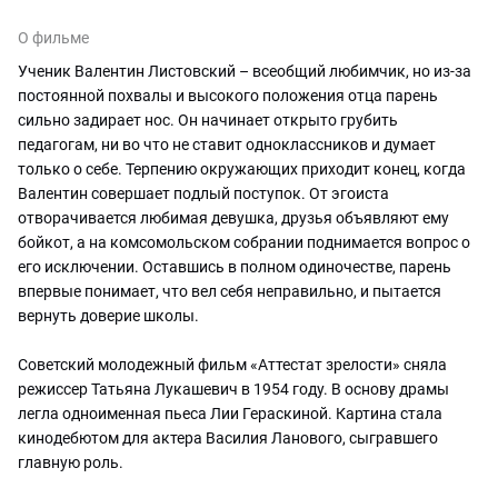
О фильме
Ученик Валентин Листовский – всеобщий любимчик, но из-за
постоянной похвалы и высокого положения отца парень
сильно задирает нос. Он начинает открыто грубить
педагогам, ни во что не ставит одноклассников и думает
только о себе. Терпению окружающих приходит конец, когда
Валентин совершает подлый поступок. От эгоиста
отворачивается любимая девушка, друзья объявляют ему
бойкот, а на комсомольском собрании поднимается вопрос о
его исключении. Оставшись в полном одиночестве, парень
впервые понимает, что вел себя неправильно, и пытается
вернуть доверие школы.
Советский молодежный фильм «Аттестат зрелости» сняла
режиссер Татьяна Лукашевич в 1954 году. В основу драмы
легла одноименная пьеса Лии Гераскиной. Картина стала
кинодебютом для актера Василия Ланового, сыгравшего
главную роль.