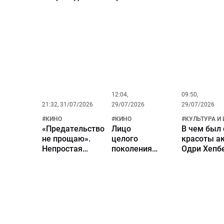
широко
и «Доктора
мертвым 
отметят День
Кто» Том
собственн
национального
Чадбон
квартире н
кино
Тайване
12:04,
09:50,
21:32, 31/07/2026
29/07/2026
29/07/2026
#
КИНО
#
КИНО
#
КУЛЬТУРА И
«Предательство
Лицо
В чем был 
не прощаю».
целого
красоты а
Непростая
поколения.
Одри Хепб
судьба и
Почему
рассказал 
великие роли
актрису
Инны
Инну
Макаровой
Макарову
из «Девчат»
называли
«сибирской