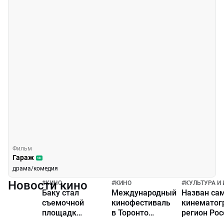
Фильм
Гараж
16+
драма/комедия
Новости кино
#
КИНО
#
КИНО
#
КУЛЬТУРА И
Баку стал
Международный
Назван са
съемочной
кинофестиваль
кинематог
площадкой
в Торонто
регион Рос
для
чествует