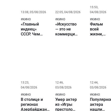
15:53,
13:08, 05/08/2026
22:05, 04/08/2026
04/08/2026
#
КИНО
#
КИНО
#
КИНО
«Главный
«Искусство
Фильм
индеец»
— это не
всей
СССР. Чем
коммерция,
жизни,
сегодня
а духовный
роковые
занимается
путь».
сцены и
Гойко
Николай
главные
Митич и
Бурляев в
музы. К
почему его
большом
80-летию
до сих пор
кино
актера
помнят
Николая
миллионы?
Бурляева
13:23,
12:46,
12:44,
04/08/2026
03/08/2026
03/08/2026
#
КИНО
#
КИНО
#
КИНО
В столице и
Умер актер
Популярно
регионах
из «Игры
актера
Азербайджана
престолов»
нашли