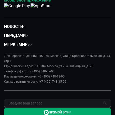
мобильное приложение
НОВОСТИ
Политика
ПЕРЕДАЧИ
Общество
Вместе
МТРК «МИР»
Экономика
Вместе выгодно
О нас
Происшествия
Евразия. Культурно
Для корреспонденции: 107076, Москва, улица Краснобогатырская, д. 44,
История
Культура
стр.1
Евразия. Регионы
Руководство
Юридический адрес: 115184, Москва, улица Пятницкая, д. 25
Наши иностранцы
Телефон / факс: +7 (495) 648-07-92
Новости
Размещение рекламы: +7 (495) 748-13-90
Пять причин поехать в...
Пресса о нас
Служба развития сети: +7 (495) 748-35-96
Сделано в Содружестве
Карьера
Я – волонтер
Реклама
Обратная связь
ПРЯМОЙ ЭФИР