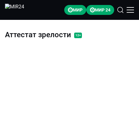
МИР
МИР 24
Аттестат зрелости
12+