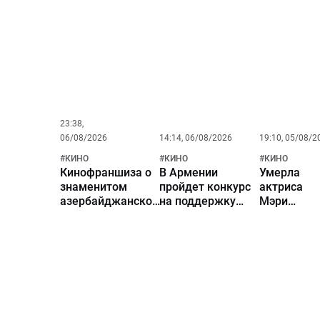
съемок
классика
известной
мирового кино
картины с
Артавазда
Джеки
Пелешяна
Чаном
23:38,
06/08/2026
14:14, 06/08/2026
19:10, 05/08/2
#
КИНО
#
КИНО
#
КИНО
Кинофраншиза о
В Армении
Умерла
знаменитом
пройдет конкурс
актриса
азербайджанском
на поддержку
Мэри
нефтяном
кинопроизводства
Ривера из
магнате стала
фильма
самой успешной
«Человек-
серией фильмов в
паук»
национальном
кинопрокате