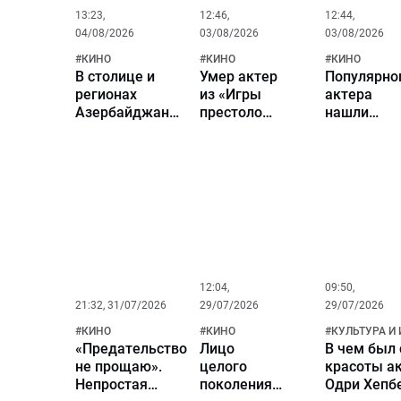
13:23,
12:46,
12:44,
04/08/2026
03/08/2026
03/08/2026
#
КИНО
#
КИНО
#
КИНО
В столице и
Умер актер
Популярно
регионах
из «Игры
актера
Азербайджана
престолов»
нашли
широко
и «Доктора
мертвым 
отметят День
Кто» Том
собственн
национального
Чадбон
квартире н
кино
Тайване
12:04,
09:50,
21:32, 31/07/2026
29/07/2026
29/07/2026
#
КИНО
#
КИНО
#
КУЛЬТУРА И
«Предательство
Лицо
В чем был 
не прощаю».
целого
красоты а
Непростая
поколения.
Одри Хепб