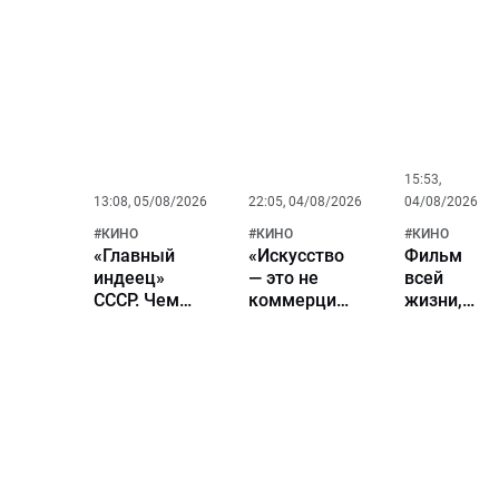
магнате стала
фильма
самой успешной
«Человек-
серией фильмов в
паук»
национальном
кинопрокате
15:53,
13:08, 05/08/2026
22:05, 04/08/2026
04/08/2026
#
КИНО
#
КИНО
#
КИНО
«Главный
«Искусство
Фильм
индеец»
— это не
всей
СССР. Чем
коммерция,
жизни,
сегодня
а духовный
роковые
занимается
путь».
сцены и
Гойко
Николай
главные
Митич и
Бурляев в
музы. К
почему его
большом
80-летию
до сих пор
кино
актера
помнят
Николая
миллионы?
Бурляева