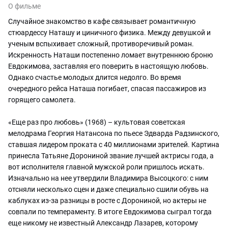
О фильме
Случайное знакомство в кафе связывает романтичную
стюардессу Наташу и циничного физика. Между девушкой и
ученым вспыхивает сложный, противоречивый роман.
Искренность Наташи постепенно ломает внутреннюю броню
Евдокимова, заставляя его поверить в настоящую любовь.
Однако счастье молодых длится недолго. Во время
очередного рейса Наташа погибает, спасая пассажиров из
горящего самолета.
«Еще раз про любовь» (1968) – культовая советская
мелодрама Георгия Натансона по пьесе Эдварда Радзинского,
ставшая лидером проката с 40 миллионами зрителей. Картина
принесла Татьяне Дорониной звание лучшей актрисы года, а
вот исполнителя главной мужской роли пришлось искать.
Изначально на нее утвердили Владимира Высоцкого: с ним
отсняли несколько сцен и даже специально сшили обувь на
каблуках из-за разницы в росте с Дорониной, но актеры не
совпали по темпераменту. В итоге Евдокимова сыграл тогда
еще никому не известный Александр Лазарев, которому