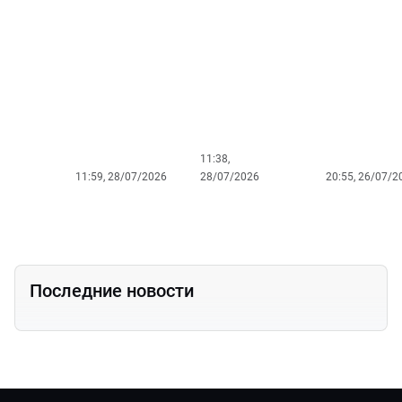
судьба и
Почему
рассказал 
великие роли
актрису
Инны
Инну
Макаровой
Макарову
из «Девчат»
называли
«сибирской
косточкой»?
11:38,
11:59, 28/07/2026
28/07/2026
20:55, 26/07/2
Последние новости