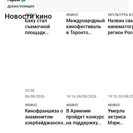
драма/комедия
Новости кино
#
КИНО
#
КИНО
#
КУЛЬТУРА И
Баку стал
Международный
Назван са
съемочной
кинофестиваль
кинематог
площадкой
в Торонто
регион Рос
для
чествует
съемок
классика
известной
мирового кино
картины с
Артавазда
Джеки
Пелешяна
Чаном
23:38,
06/08/2026
14:14, 06/08/2026
19:10, 05/08/2
#
КИНО
#
КИНО
#
КИНО
Кинофраншиза о
В Армении
Умерла
знаменитом
пройдет конкурс
актриса
азербайджанском
на поддержку
Мэри
нефтяном
кинопроизводства
Ривера из