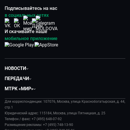
Подписывайтесь на нас
в социальных сетях
И скачивайте наше
мобильное приложение
НОВОСТИ
Политика
ПЕРЕДАЧИ
Общество
Вместе
МТРК «МИР»
Экономика
Вместе выгодно
О нас
Происшествия
Евразия. Культурно
Для корреспонденции: 107076, Москва, улица Краснобогатырская, д. 44,
История
Культура
стр.1
Евразия. Регионы
Руководство
Юридический адрес: 115184, Москва, улица Пятницкая, д. 25
Наши иностранцы
Телефон / факс: +7 (495) 648-07-92
Новости
Размещение рекламы: +7 (495) 748-13-90
Пять причин поехать в...
Пресса о нас