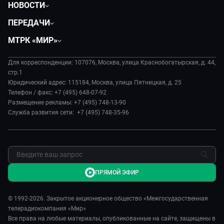
НОВОСТИ
Политика
ПЕРЕДАЧИ
Общество
Вместе
МТРК «МИР»
Экономика
Вместе выгодно
О нас
Происшествия
Евразия. Культурно
Для корреспонденции: 107076, Москва, улица Краснобогатырская, д. 44,
История
Культура
стр.1
Евразия. Регионы
Руководство
Юридический адрес: 115184, Москва, улица Пятницкая, д. 25
Наши иностранцы
Телефон / факс: +7 (495) 648-07-92
Новости
Размещение рекламы: +7 (495) 748-13-90
Пять причин поехать в...
Пресса о нас
Служба развития сети: +7 (495) 748-35-96
Сделано в Содружестве
Карьера
Я – волонтер
Реклама
Обратная связь
ПРЯМОЙ ЭФИР
© 1992-2026. Закрытое акционерное общество «Межгосударственная
телерадиокомпания «Мир»
Все права на любые материалы, опубликованные на сайте, защищены в