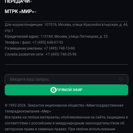
ПЕРЕДАЧИ
Общество
Вместе
МТРК «МИР»
Экономика
Вместе выгодно
О нас
Происшествия
Евразия. Культурно
Для корреспонденции: 107076, Москва, улица Краснобогатырская, д. 44,
История
Культура
стр.1
Евразия. Регионы
Руководство
Юридический адрес: 115184, Москва, улица Пятницкая, д. 25
Наши иностранцы
Телефон / факс: +7 (495) 648-07-92
Новости
Размещение рекламы: +7 (495) 748-13-90
Пять причин поехать в...
Пресса о нас
Служба развития сети: +7 (495) 748-35-96
Сделано в Содружестве
Карьера
Я – волонтер
Реклама
Обратная связь
ПРЯМОЙ ЭФИР
© 1992-2026. Закрытое акционерное общество «Межгосударственная
телерадиокомпания «Мир»
Все права на любые материалы, опубликованные на сайте, защищены в
соответствии с российским и международным законодательством об
авторском праве и смежных правах. При любом использовании