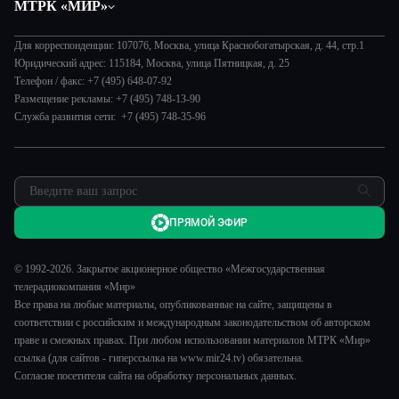
МТРК «МИР»
Экономика
Вместе выгодно
О нас
Происшествия
Евразия. Культурно
Для корреспонденции: 107076, Москва, улица Краснобогатырская, д. 44, стр.1
История
Культура
Юридический адрес: 115184, Москва, улица Пятницкая, д. 25
Евразия. Регионы
Руководство
Телефон / факс: +7 (495) 648-07-92
Наши иностранцы
Размещение рекламы: +7 (495) 748-13-90
Новости
Служба развития сети: +7 (495) 748-35-96
Пять причин поехать в...
Пресса о нас
Сделано в Содружестве
Карьера
Я – волонтер
Реклама
Обратная связь
ПРЯМОЙ ЭФИР
© 1992-2026. Закрытое акционерное общество «Межгосударственная
телерадиокомпания «Мир»
Все права на любые материалы, опубликованные на сайте, защищены в
соответствии с российским и международным законодательством об авторском
праве и смежных правах. При любом использовании материалов МТРК «Мир»
ссылка (для сайтов - гиперссылка на www.mir24.tv) обязательна.
Согласие посетителя сайта на обработку персональных данных.