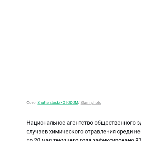
Фото:
Shutterstock/FOTODOM
/
Sfam_photo
Национальное агентство общественного з
случаев химического отравления среди не
по 20 мая текущего года зафиксировано 87