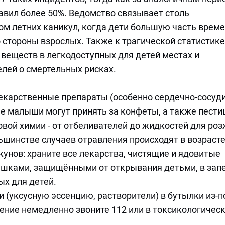
тавил более 50%. Ведомство связывает столь
ом летних каникул, когда дети большую часть врем
 стороны взрослых. Также к трагической статистике
веществ в легкодоступных для детей местах и
лей о смертельных рисках.
лекарственные препараты (особенно сердечно-сосуд
е малыши могут принять за конфеты, а также пести
вой химии - от отбеливателей до жидкостей для роз
шинстве случаев отравления происходят в возрасте
кунов: храните все лекарства, чистящие и ядовитые
ышками, защищёнными от открывания детьми, в зап
ых для детей.
 (уксусную эссенцию, растворители) в бутылки из-п
ление немедленно звоните 112 или в токсикологичес