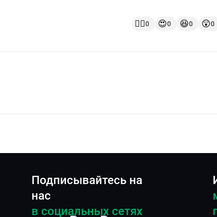
👍🏻
😍
😆
😲
0
0
0
0
Подписывайтесь на
нас
в социальных сетях