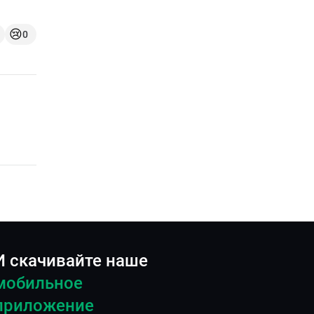
😢
0
И скачивайте наше
мобильное
приложение