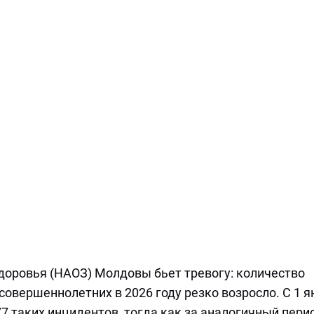
доровья (НАОЗ) Молдовы бьет тревогу: количество
совершеннолетних в 2026 году резко возросло. С 1 я
7 таких инцидентов, тогда как за аналогичный пери