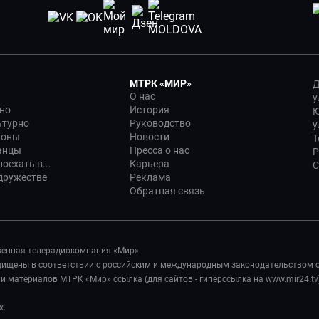
МТРК «МИР»
Д
О нас
у
но
История
Ю
ьтурно
Руководство
у
ионы
Новости
Т
анцы
Пресса о нас
Р
оехать в...
Карьера
С
дружестве
Реклама
Обратная связь
венная телерадиокомпания «Мир»
ащищены в соответствии с российским и международным законодательством 
 материалов МТРК «Мир» ссылка (для сайтов - гиперссылка на www.mir24.tv
х.