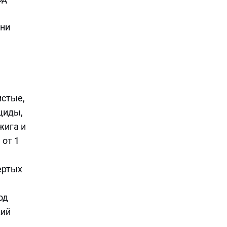
ени
истые,
циды,
жига и
 от 1
ертых
од
кий