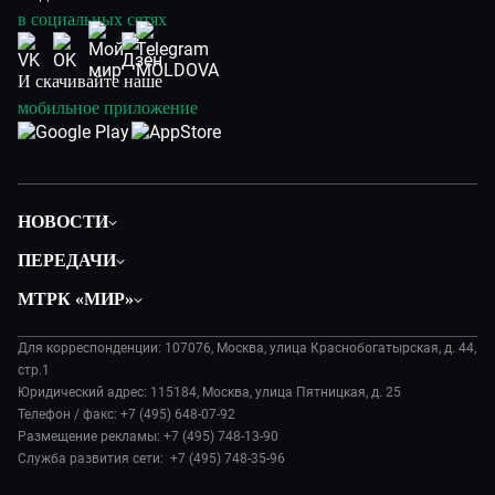
в социальных сетях
И скачивайте наше
мобильное приложение
НОВОСТИ
Политика
ПЕРЕДАЧИ
Общество
Вместе
МТРК «МИР»
Экономика
Вместе выгодно
О нас
Происшествия
Евразия. Культурно
Для корреспонденции: 107076, Москва, улица Краснобогатырская, д. 44,
История
Культура
стр.1
Евразия. Регионы
Руководство
Юридический адрес: 115184, Москва, улица Пятницкая, д. 25
Наши иностранцы
Телефон / факс: +7 (495) 648-07-92
Новости
Размещение рекламы: +7 (495) 748-13-90
Пять причин поехать в...
Пресса о нас
Служба развития сети: +7 (495) 748-35-96
Сделано в Содружестве
Карьера