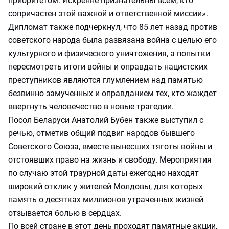
приоритетом. Искренне признательны всем, кто
сопричастен этой важной и ответственной миссии».
Дипломат также подчеркнул, что 85 лет назад против
советского народа была развязана война с целью его
культурного и физического уничтожения, а попытки
пересмотреть итоги войны и оправдать нацистских
преступников являются глумлением над памятью
безвинно замученных и оправданием тех, кто жаждет
ввергнуть человечество в новые трагедии.
Посол Беларуси Анатолий Бубен также выступил с
речью, отметив общий подвиг народов бывшего
Советского Союза, вместе вынесших тяготы войны и
отстоявших право на жизнь и свободу. Мероприятия
по случаю этой траурной даты ежегодно находят
широкий отклик у жителей Молдовы, для которых
память о десятках миллионов утраченных жизней
отзывается болью в сердцах.
По всей стране в этот день проходят памятные акции,