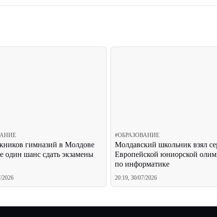
ВАНИЕ
#
ОБРАЗОВАНИЕ
кников гимназий в Молдове
Молдавский школьник взял се
ще один шанс сдать экзамены
Европейской юниорской олим
по информатике
7/2026
20:19, 30/07/2026