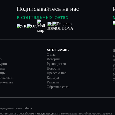
Подписывайтесь на нас
в социальных сетях
МТРК «МИР»
Д
О нас
у
о
История
Ю
турно
Руководство
у
оны
Новости
Т
нцы
Пресса о нас
Р
ехать в...
Карьера
С
ружестве
Реклама
Обратная связь
елерадиокомпания «Мир»
соответствии с российским и международным законодательством об авторском праве и