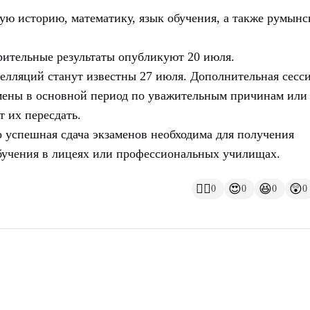
ю историю, математику, язык обучения, а также румынс
арительные результаты опубликуют 20 июля.
елляций станут известны 27 июля. Дополнительная сесс
замены в основной период по уважительным причинам или
 их пересдать.
 успешная сдача экзаменов необходима для получения
бучения в лицеях или профессиональных училищах.
👍🏻
😍
😆
😲
0
0
0
0